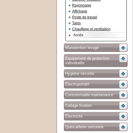
Rayonnage
Affichage
Poste de travail
Tapis
Chauffage et ventilation
Accès
Manutention levage
Equipement de protection
individuelle
Hygiène sécurité
Électroportatif
Consommable maintenance
Collage fixation
Electricité
Quincaillerie serrurerie