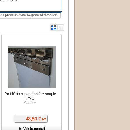
lation (18)
 les produits "Aménagement d'atelier"
Profilé inox pour lanière souple
PVC
Alfaflex
48,50 €
HT
Voir le produit