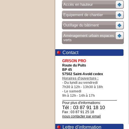
Accès en hauteur
Equipement de chantier
Outillage du bâtiment
Aménagement urbain espaces
verts
Contact
GRISON PRO
Route du Puits
BP 45
57502 Saint-Avold cedex
Horaires d'ouverture :
- Du lundi au vendredi
7h30 à 12h - 13h30 à 18h
- Le samedi
9h à 12h - 14h à 17h
Pour plus d'informations:
Tél : 03 87 91 18 10
Fax : 03 87 91 25 18
nous contacter par email
Lettre d'information