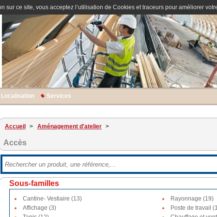
n sur ce site, vous acceptez l’utilisation de Cookies et traceurs pour améliorer votre
Localisation
Services
Accueil
>
Aménagement d'atelier
>
Accès
Sous-familles
Cantine- Vestiaire (13)
Rayonnage (19)
Affichage (3)
Poste de travail (