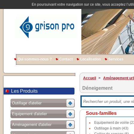
En poursuivant votre navigation sur ce site, vous acceptez l’util
Qui sommes-nous ?
Contact
Localisation
Services
Accueil
>
Aménagement urb
Déneigement
Les Produits
Outillage d'atelier
Sous-familles
Equipement d'atelier
Equipement de voirie (2
Aménagement d'atelier
Outillage à main (43)