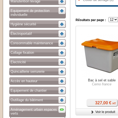
Collier de serrage (6)
Manutention levage
Equipement de protection
individuelle
Résultats par page :
Hygiène sécurité
Électroportatif
Consommable maintenance
Collage fixation
Electricité
Quincaillerie serrurerie
Bac à sel et sable
Accès en hauteur
Cemo france
Equipement de chantier
Outillage du bâtiment
327,00 €
HT
Aménagement urbain espaces
Voir le produit
verts