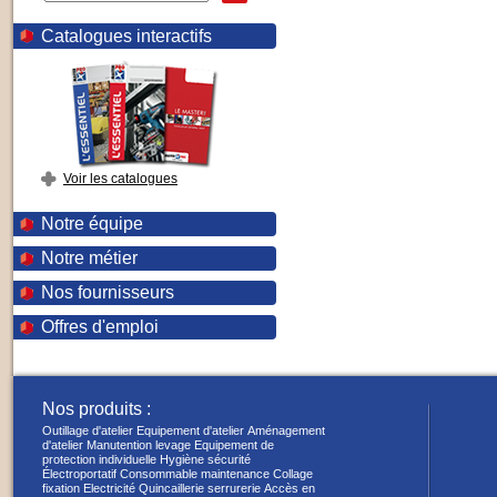
Catalogues interactifs
Voir les catalogues
Notre équipe
Notre métier
Nos fournisseurs
Offres d'emploi
Nos produits :
Outillage d'atelier
Equipement d'atelier
Aménagement
d'atelier
Manutention levage
Equipement de
protection individuelle
Hygiène sécurité
Électroportatif
Consommable maintenance
Collage
fixation
Electricité
Quincaillerie serrurerie
Accès en