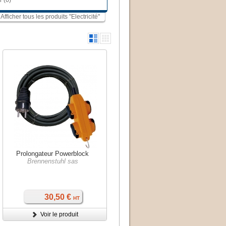
r (6)
Afficher tous les produits "Electricité"
Prolongateur Powerblock
Brennenstuhl sas
30,50 €
HT
Voir le produit