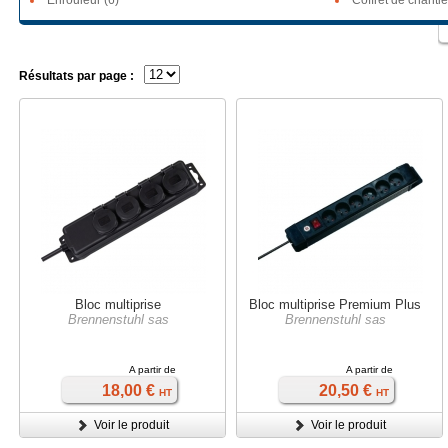
Enrouleur (6)
Coffret de chantie
Résultats par page :
Bloc multiprise
Bloc multiprise Premium Plus
Brennenstuhl sas
Brennenstuhl sas
A partir de
A partir de
18,00 €
20,50 €
HT
HT
Voir le produit
Voir le produit