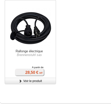
Rallonge électrique
Brennenstuhl sas
A partir de
28,50 €
HT
Voir le produit