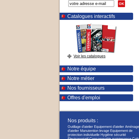
OK
Catalogues interactifs
Voir les catalogues
Notre équipe
Notre métier
Nos fournisseurs
Offres d'emploi
Nos produits :
Outillage d'atelier
Equipement d'atelier
Aménage
d'atelier
Manutention levage
Equipement de
protection individuelle
Hygiène sécurité
Électroportatif
Consommable maintenance
Coll