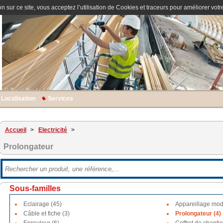
n sur ce site, vous acceptez l’utilisation de Cookies et traceurs pour améliorer votre
Localisation
Services
Accueil
>
Electricité
>
Prolongateur
Sous-familles
Eclairage (45)
Appareillage modu
Câble et fiche (3)
Prolongateur (4)