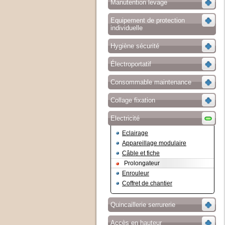
Manutention levage
Equipement de protection
individuelle
Hygiène sécurité
Électroportatif
Consommable maintenance
Collage fixation
Electricité
Eclairage
Appareillage modulaire
Câble et fiche
Prolongateur
Enrouleur
Coffret de chantier
Quincaillerie serrurerie
Accès en hauteur