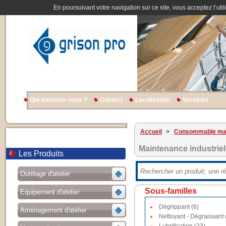
En poursuivant votre navigation sur ce site, vous acceptez l’util
Qui sommes-nous ?
Contact
Localisation
Services
Accueil
>
Consommable ma
Maintenance industriel
Les Produits
Outillage d'atelier
Sous-familles
Equipement d'atelier
Dégrippant (6)
Aménagement d'atelier
Nettoyant - Dégraissant 