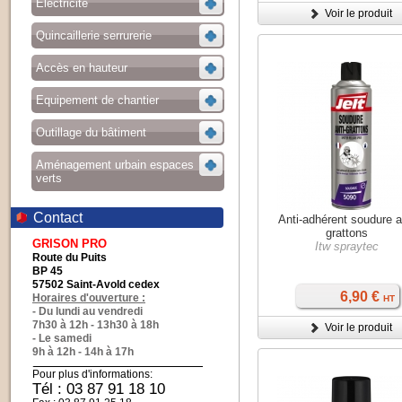
Electricité
Voir le produit
Quincaillerie serrurerie
Accès en hauteur
Equipement de chantier
Outillage du bâtiment
Aménagement urbain espaces
verts
Contact
Anti-adhérent soudure a
grattons
GRISON PRO
Itw spraytec
Route du Puits
BP 45
57502 Saint-Avold cedex
6,90 €
Horaires d'ouverture :
HT
- Du lundi au vendredi
7h30 à 12h - 13h30 à 18h
Voir le produit
- Le samedi
9h à 12h - 14h à 17h
Pour plus d'informations:
Tél : 03 87 91 18 10