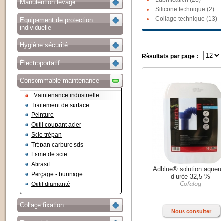
Lubrification (23)
Manutention levage
Silicone technique (2)
Collage technique (13)
Equipement de protection
individuelle
Hygiène sécurité
Résultats par page :
Électroportatif
Consommable maintenance
Maintenance industrielle
Traitement de surface
Peinture
Outil coupant acier
Scie trépan
Trépan carbure sds
Lame de scie
Abrasif
Adblue® solution aque
Perçage - burinage
d’urée 32,5 %
Cofalog
Outil diamanté
Collage fixation
Nous consulter