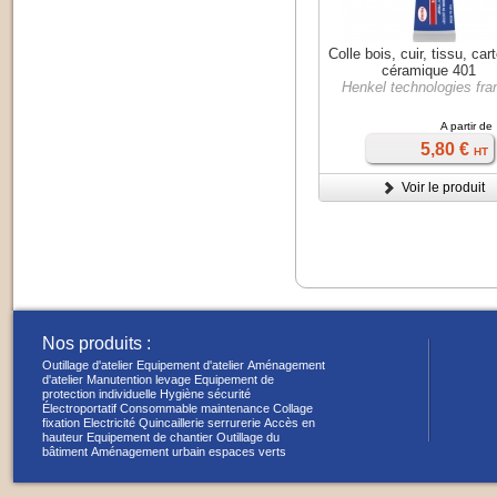
Colle bois, cuir, tissu, car
céramique 401
Henkel technologies fra
A partir de
5,80 €
HT
Voir le produit
Nos produits :
Outillage d'atelier
Equipement d'atelier
Aménagement
d'atelier
Manutention levage
Equipement de
protection individuelle
Hygiène sécurité
Électroportatif
Consommable maintenance
Collage
fixation
Electricité
Quincaillerie serrurerie
Accès en
hauteur
Equipement de chantier
Outillage du
bâtiment
Aménagement urbain espaces verts