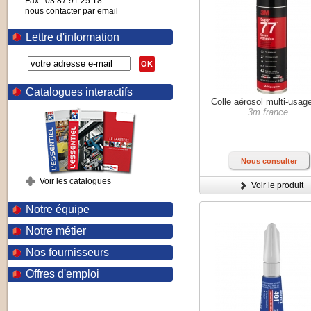
Fax : 03 87 91 25 18
nous contacter par email
Lettre d'information
OK
Catalogues interactifs
Colle aérosol multi-usag
3m france
Nous consulter
Voir les catalogues
Voir le produit
Notre équipe
Notre métier
Nos fournisseurs
Offres d'emploi