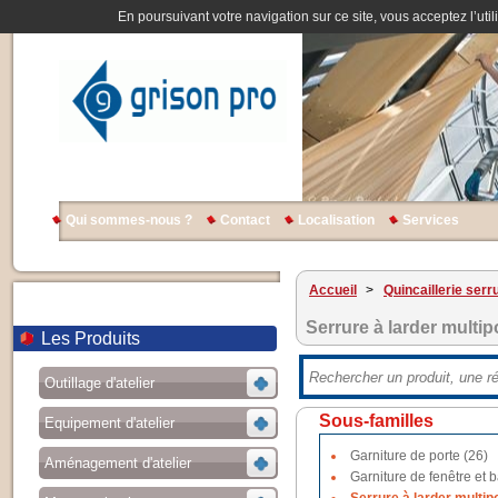
En poursuivant votre navigation sur ce site, vous acceptez l’util
Qui sommes-nous ?
Contact
Localisation
Services
Accueil
>
Quincaillerie serr
Serrure à larder multip
Les Produits
Outillage d'atelier
Sous-familles
Equipement d'atelier
Garniture de porte (26)
Aménagement d'atelier
Garniture de fenêtre et b