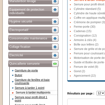
Serrure à larder multipo
Manutention levage
Serrure pour profil étroit
Cylindre standard (5)
Equipement de protection
individuelle
Cylindre de haute sûreté
Coffre en applique multi
Hygiène sécurité
Crémone de pompier (3
Ferme-porte (30)
Électroportatif
Cadenas (15)
Consignation (12)
Consommable maintenance
Armoire à clés (4)
Boîte aux lettres (2)
Collage fixation
Serrure de grille et de po
Ferrure pour coulissant a
Electricité
Motorisation de porte de
Guide et Butée de porte
Quincaillerie serrurerie
Ferrure de volet (9)
Garniture de porte
Gond (2)
Butoir
Agencement (22)
Garniture de fenêtre et baie
coulissante
Serrure à larder 1 point
Serrure à larder multipoints
Résultats par page :
Serrure pour profil étroit 1
point