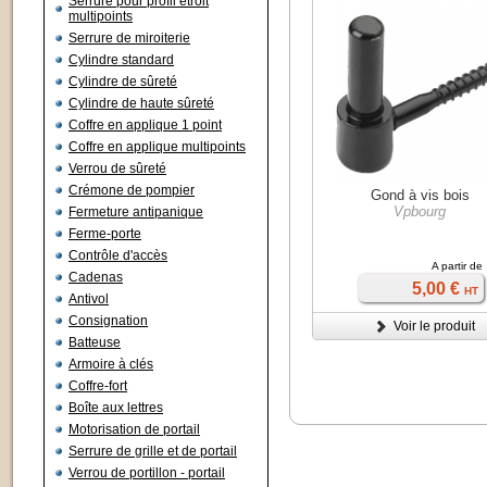
Serrure pour profil étroit
multipoints
Serrure de miroiterie
Cylindre standard
Cylindre de sûreté
Cylindre de haute sûreté
Coffre en applique 1 point
Coffre en applique multipoints
Verrou de sûreté
Crémone de pompier
Gond à vis bois
Vpbourg
Fermeture antipanique
Ferme-porte
Contrôle d'accès
A partir de
Cadenas
5,00 €
HT
Antivol
Consignation
Voir le produit
Batteuse
Armoire à clés
Coffre-fort
Boîte aux lettres
Motorisation de portail
Serrure de grille et de portail
Verrou de portillon - portail