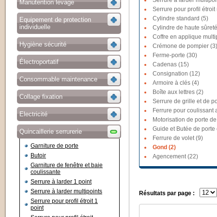
Serrure à larder multipoi
Manutention levage
Serrure pour profil étroit
Cylindre standard (5)
Equipement de protection
individuelle
Cylindre de haute sûreté
Coffre en applique multi
Hygiène sécurité
Crémone de pompier (3
Ferme-porte (30)
Électroportatif
Cadenas (15)
Consignation (12)
Consommable maintenance
Armoire à clés (4)
Boîte aux lettres (2)
Collage fixation
Serrure de grille et de po
Ferrure pour coulissant a
Electricité
Motorisation de porte de
Guide et Butée de porte
Quincaillerie serrurerie
Ferrure de volet (9)
Garniture de porte
Gond (2)
Butoir
Agencement (22)
Garniture de fenêtre et baie
coulissante
Serrure à larder 1 point
Serrure à larder multipoints
Résultats par page :
Serrure pour profil étroit 1
point