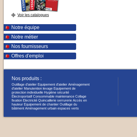
Voir les catalogues
Notre équipe
Notre métier
Nos fournisseurs
Offres d'emploi
Nos produits :
Outillage d'atelier
Equipement d'atelier
Aménagement
d'atelier
Manutention levage
Equipement de
protection individuelle
Hygiène sécurité
Électroportatif
Consommable maintenance
Collage
fixation
Electricité
Quincaillerie serrurerie
Accès en
hauteur
Equipement de chantier
Outillage du
bâtiment
Aménagement urbain espaces verts