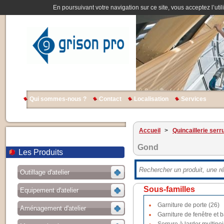
En poursuivant votre navigation sur ce site, vous acceptez l’util
Qui sommes-nous ?
Contact
Localisation
Services
Accueil
>
Quincaillerie serr
Gond
Les Produits
Outillage d'atelier
Sous-familles
Equipement d'atelier
Garniture de porte (26)
Aménagement d'atelier
Garniture de fenêtre et b