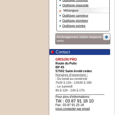
Outillage couvreur
Outillage plaquiste
Mélangeur
Outillage carreleur
Outillage plombier
Outillage peintre
Aménagement urbain espaces
verts
Contact
GRISON PRO
Route du Puits
BP 45
57502 Saint-Avold cedex
Horaires d'ouverture :
- Du lundi au vendredi
7h30 à 12h - 13h30 à 18h
- Le samedi
9h à 12h - 14h à 17h
Pour plus d'informations:
Tél : 03 87 91 18 10
Fax : 03 87 91 25 18
nous contacter par email