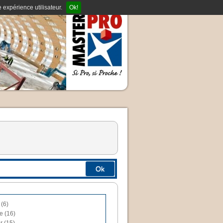
 expérience utilisateur.
Ok!
Ok
 (6)
e (16)