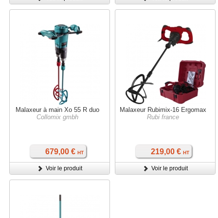
Malaxeur à main Xo 55 R duo
Malaxeur Rubimix-16 Ergomax
Collomix gmbh
Rubi france
679,00 €
219,00 €
HT
HT
Voir le produit
Voir le produit