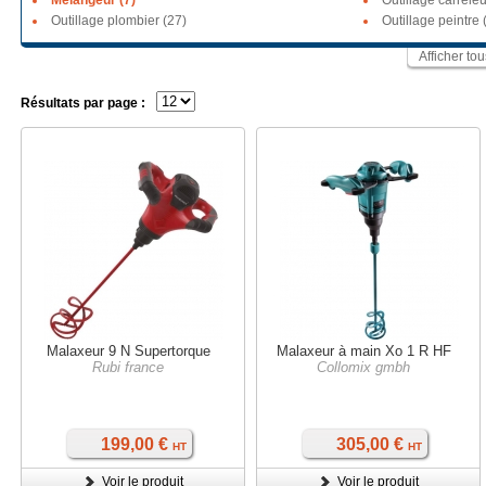
Mélangeur (7)
Outillage carreleu
Outillage plombier (27)
Outillage peintre 
Afficher to
Résultats par page :
Malaxeur 9 N Supertorque
Malaxeur à main Xo 1 R HF
Rubi france
Collomix gmbh
199,00 €
305,00 €
HT
HT
Voir le produit
Voir le produit