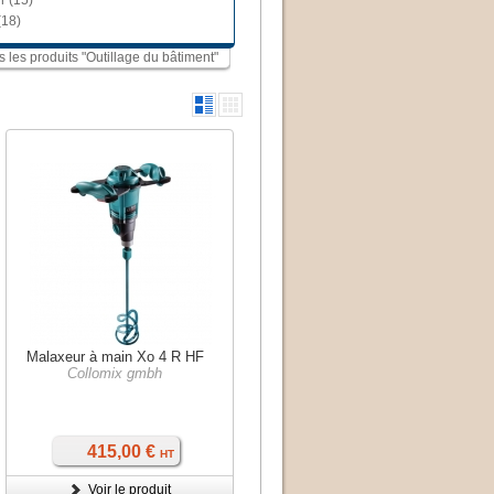
r (15)
(18)
us les produits "Outillage du bâtiment"
Malaxeur à main Xo 4 R HF
Collomix gmbh
415,00 €
HT
Voir le produit