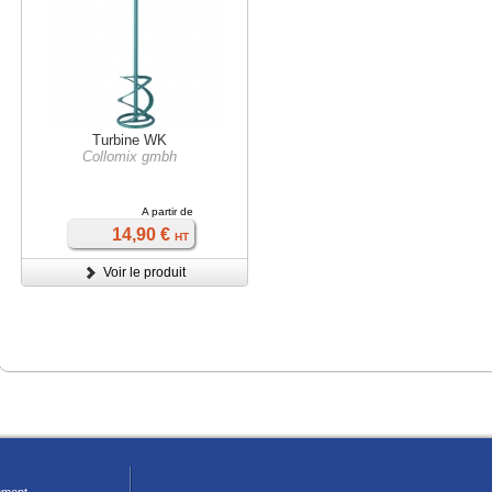
Turbine WK
Collomix gmbh
A partir de
14,90 €
HT
Voir le produit