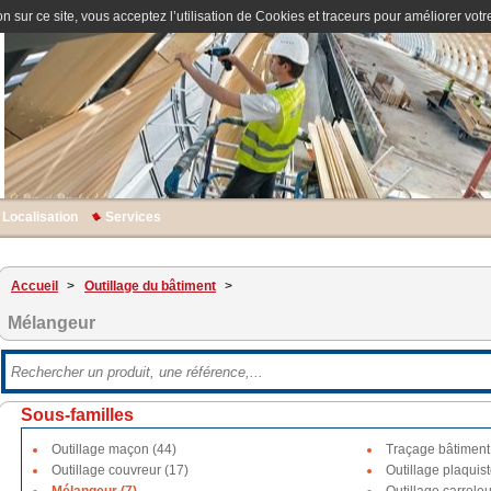
n sur ce site, vous acceptez l’utilisation de Cookies et traceurs pour améliorer votre
Localisation
Services
Accueil
>
Outillage du bâtiment
>
Mélangeur
Sous-familles
Outillage maçon (44)
Traçage bâtiment
Outillage couvreur (17)
Outillage plaquist