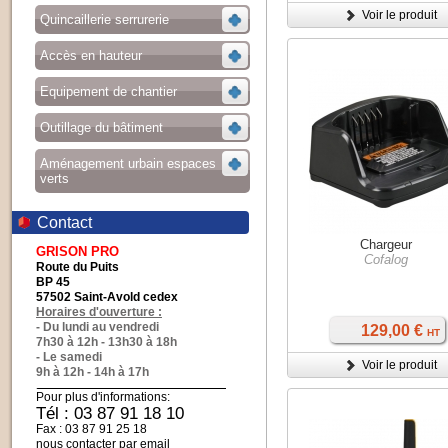
Voir le produit
Quincaillerie serrurerie
Accès en hauteur
Equipement de chantier
Outillage du bâtiment
Aménagement urbain espaces
verts
Contact
Chargeur
GRISON PRO
Cofalog
Route du Puits
BP 45
57502 Saint-Avold cedex
Horaires d'ouverture :
- Du lundi au vendredi
129,00 €
HT
7h30 à 12h - 13h30 à 18h
- Le samedi
Voir le produit
9h à 12h - 14h à 17h
Pour plus d'informations:
Tél : 03 87 91 18 10
Fax : 03 87 91 25 18
nous contacter par email