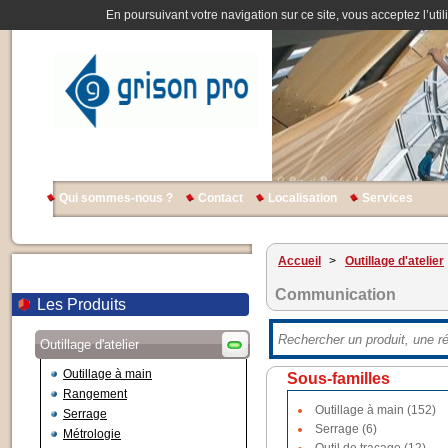
En poursuivant votre navigation sur ce site, vous acceptez l’util
Qui sommes-nous ?
Contact
Localisation
Services
Accueil
>
Outillage d'atelier
Communication
Les Produits
Outillage d'atelier
Outillage à main
Sous-familles
Rangement
Outillage à main (152)
Serrage
Serrage (6)
Métrologie