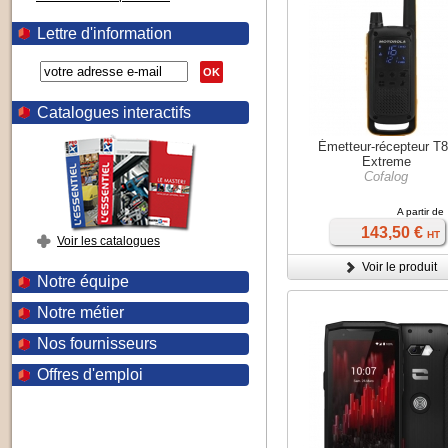
Lettre d'information
OK
Catalogues interactifs
Émetteur-récepteur T
Extreme
Cofalog
A partir de
143,50 €
HT
Voir les catalogues
Voir le produit
Notre équipe
Notre métier
Nos fournisseurs
Offres d'emploi