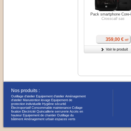
Pack smartphone Core
Crosscall sas
359,00 €
HT
Voir le produit
Nos produits :
Outillage d'atelier
Equipement d'atelier
Aménagement
d'atelier
Manutention levage
Equipement de
protection individuelle
Hygiène sécurité
Électroportatif
Consommable maintenance
Collage
fixation
Electricité
Quincaillerie serrurerie
Accès en
hauteur
Equipement de chantier
Outillage du
bâtiment
Aménagement urbain espaces verts