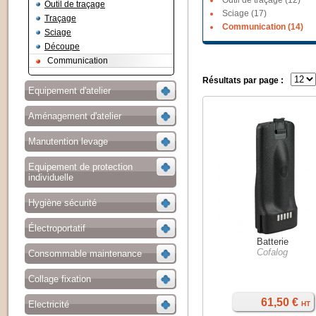
Outil de traçage (12)
Outil de traçage
Sciage (17)
Traçage
Communication (14)
Sciage
Découpe
Communication
Résultats par page :
Equipement d'atelier
Aménagement d'atelier
Manutention levage
Equipement de protection
individuelle
Hygiène sécurité
Électroportatif
Batterie
Cofalog
Consommable maintenance
Collage fixation
61,50 €
Electricité
HT