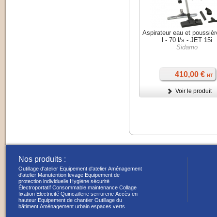
Aspirateur eau et poussiè
l - 70 l/s - JET 15i
Sidamo
410,00 €
HT
Voir le produit
Nos produits :
Outillage d'atelier
Equipement d'atelier
Aménagement
d'atelier
Manutention levage
Equipement de
protection individuelle
Hygiène sécurité
Électroportatif
Consommable maintenance
Collage
fixation
Electricité
Quincaillerie serrurerie
Accès en
hauteur
Equipement de chantier
Outillage du
bâtiment
Aménagement urbain espaces verts