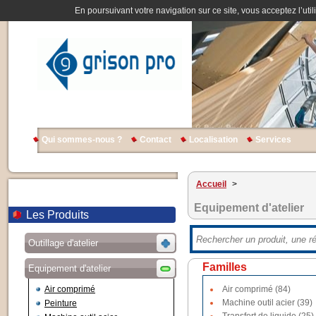
En poursuivant votre navigation sur ce site, vous acceptez l’util
Qui sommes-nous ?
Contact
Localisation
Services
Accueil
>
Equipement d'atelier
Les Produits
Outillage d'atelier
Familles
Equipement d'atelier
Air comprimé
Air comprimé (84)
Machine outil acier (39)
Peinture