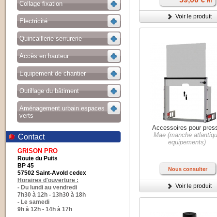
HT
Collage fixation
Voir le produit
Electricité
Quincaillerie serrurerie
Accès en hauteur
Equipement de chantier
Outillage du bâtiment
Aménagement urbain espaces
verts
Accessoires pour pres
Mae (manche atlantiq
Contact
equipements)
GRISON PRO
Route du Puits
BP 45
Nous consulter
57502 Saint-Avold cedex
Horaires d'ouverture :
Voir le produit
- Du lundi au vendredi
7h30 à 12h - 13h30 à 18h
- Le samedi
9h à 12h - 14h à 17h