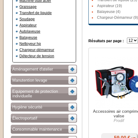
Transfert de liquide (25)
Machine outil acier
Aspirateur (19)
Graissage
Balayeuse (4)
Transfert de liquide
Chargeur-Démarreur (9)
Soudage
Aspirateur
Autolaveuse
Balayeuse
Résultats par page :
Nettoyeur hp
Chargeur-démarreur
Détecteur de tension
Aménagement d'atelier
Manutention levage
Equipement de protection
individuelle
Hygiène sécurité
Accessoires air comprim
valise
Électroportatif
Prodif
Consommable maintenance
59,00 €