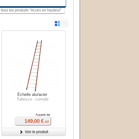
r tous les produits "Accès en hauteur"
Échelle alu/acier
Tubesca - comabi
A partir de
149,00 €
HT
Voir le produit