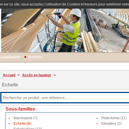
n sur ce site, vous acceptez l’utilisation de Cookies et traceurs pour améliorer votre
Localisation
Services
Accueil
>
Accès en hauteur
>
Echelle
Sous-familles
Marchepied (7)
Plate-forme (11)
Echelle (9)
Elevateur (2)