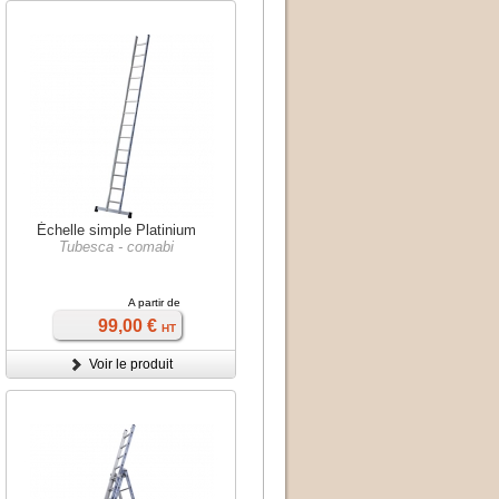
Échelle simple Platinium
Tubesca - comabi
A partir de
99,00 €
HT
Voir le produit