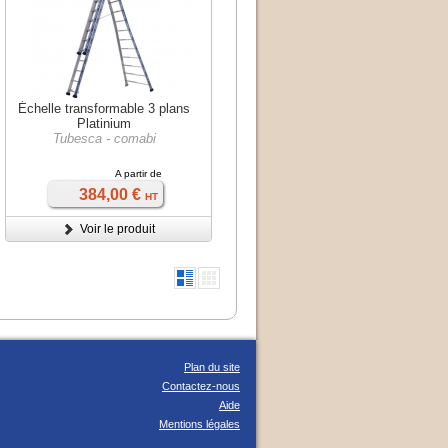
Échelle transformable 3 plans
Platinium
Tubesca - comabi
A partir de
384,00 €
HT
Voir le produit
Plan du site
Contactez-nous
Aide
Mentions légales