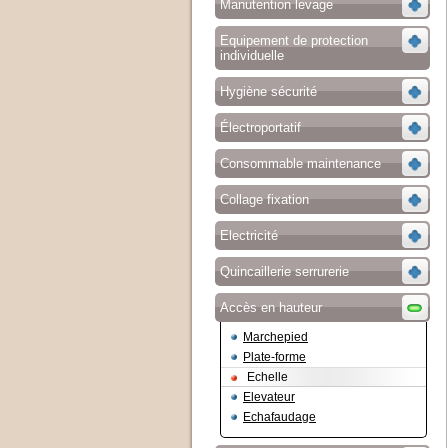
Manutention levage
Equipement de protection
individuelle
Hygiène sécurité
Électroportatif
Consommable maintenance
Collage fixation
Electricité
Quincaillerie serrurerie
Accès en hauteur
Marchepied
Plate-forme
Echelle
Elevateur
Echafaudage