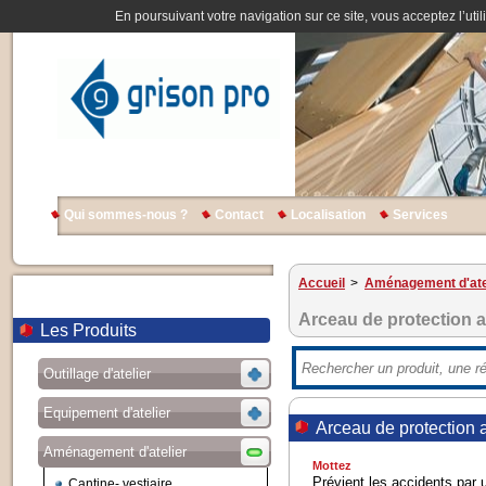
En poursuivant votre navigation sur ce site, vous acceptez l’util
Qui sommes-nous ?
Contact
Localisation
Services
Accueil
>
Aménagement d'ate
Arceau de protection a
Les Produits
Outillage d'atelier
Equipement d'atelier
Arceau de protection 
Aménagement d'atelier
Mottez
Prévient les accidents par 
Cantine- vestiaire