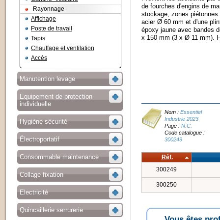
de fourches d'engins de ma
Rayonnage
stockage, zones piétonnes.
Affichage
acier Ø 60 mm et d'une plin
Poste de travail
époxy jaune avec bandes de 
x 150 mm (3 x Ø 11 mm). H
Tapis
Chauffage et ventilation
Accès
Manutention levage
Equipement de protection
individuelle
Nom :
Essentiel
Industrie 2023
Hygiène sécurité
Page :
N.C.
Code catalogue :
Électroportatif
300249
Consommable maintenance
Réf.
300249
Collage fixation
300250
Electricité
Quincaillerie serrurerie
Vous êtes pro