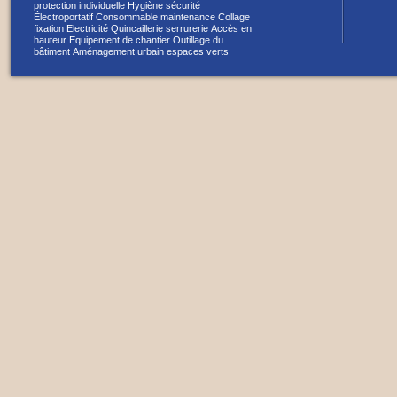
protection individuelle
Hygiène sécurité
Électroportatif
Consommable maintenance
Collage
fixation
Electricité
Quincaillerie serrurerie
Accès en
hauteur
Equipement de chantier
Outillage du
bâtiment
Aménagement urbain espaces verts