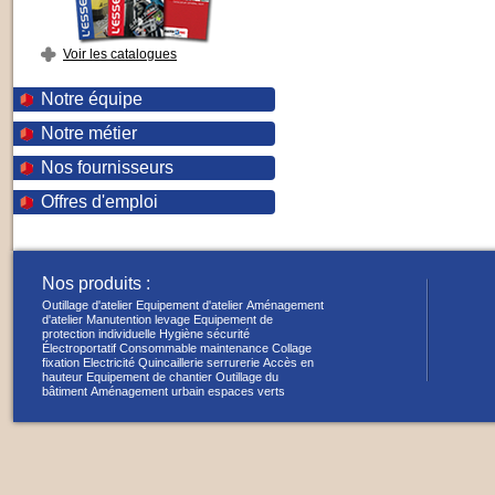
Voir les catalogues
Notre équipe
Notre métier
Nos fournisseurs
Offres d'emploi
Nos produits :
Outillage d'atelier
Equipement d'atelier
Aménagement
d'atelier
Manutention levage
Equipement de
protection individuelle
Hygiène sécurité
Électroportatif
Consommable maintenance
Collage
fixation
Electricité
Quincaillerie serrurerie
Accès en
hauteur
Equipement de chantier
Outillage du
bâtiment
Aménagement urbain espaces verts