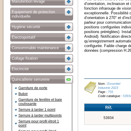
Manutention levage
d’orientation, inclinaison e
fonction infrarouge de visi
Equipement de protection
exceptionnelle. Possibilité 
individuelle
d’orientation à 270° et d’in
parleur pour communication
Hygiène sécurité
positions configurées indiv
positions préréglées). Insta
Android). Notification direc
Électroportatif
qu’enregistrement automat
configurée. Faible charge d
Consommable maintenance
données (compression H.264
Collage fixation
Electricité
Quincaillerie serrurerie
Nom :
Essentiel
Garniture de porte
Industrie 2023
Page :
755
Butoir
Code catalogue :
5393
Garniture de fenêtre et baie
coulissante
Réf.
Serrure à larder 1 point
Serrure à larder multipoints
53934
Serrure pour profil étroit 1
point