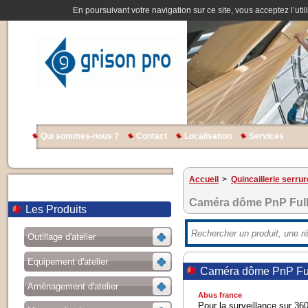
En poursuivant votre navigation sur ce site, vous acceptez l’util
Qui sommes-nous ?
Contact
Localisation
Services
Accueil
>
Quincaillerie serrur
Caméra dôme PnP Ful
Les Produits
Outillage d'atelier
Equipement d'atelier
Caméra dôme PnP Fu
Aménagement d'atelier
Abus france
Pour la surveillance sur 360