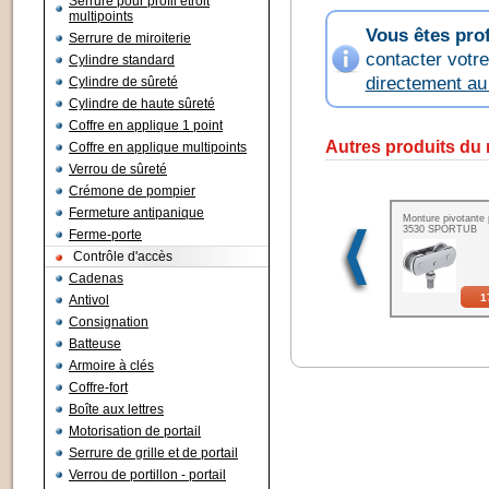
Serrure pour profil étroit
multipoints
Vous êtes pro
Serrure de miroiterie
contacter votr
Cylindre standard
directement a
Cylindre de sûreté
Cylindre de haute sûreté
Coffre en applique 1 point
Autres produits du
Coffre en applique multipoints
Verrou de sûreté
Crémone de pompier
Fermeture antipanique
Monture pivotante p
3530 SPORTUB
Ferme-porte
Contrôle d'accès
Cadenas
1
Antivol
Consignation
Batteuse
Armoire à clés
Coffre-fort
Boîte aux lettres
Motorisation de portail
Serrure de grille et de portail
Verrou de portillon - portail