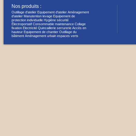
Nos produits :
Outillage d'atelier
Equipement d'atelier
Aménagement
d'atelier
Manutention levage
Equipement de
protection individuelle
Hygiène sécurité
Électroportatif
Consommable maintenance
Collage
fixation
Electricité
Quincaillerie serrurerie
Accès en
hauteur
Equipement de chantier
Outillage du
bâtiment
Aménagement urbain espaces verts