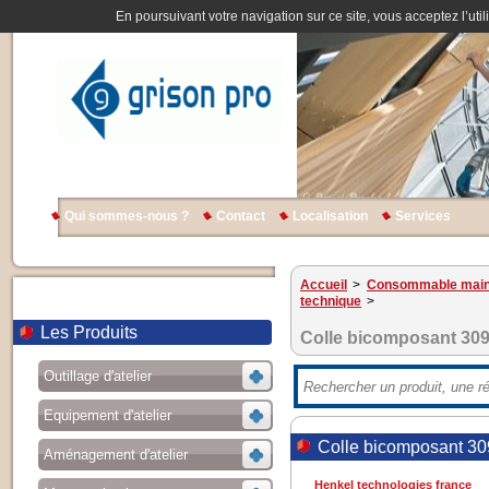
En poursuivant votre navigation sur ce site, vous acceptez l’util
Qui sommes-nous ?
Contact
Localisation
Services
Accueil
>
Consommable main
technique
>
Les Produits
Colle bicomposant 30
Outillage d'atelier
Equipement d'atelier
Colle bicomposant 30
Aménagement d'atelier
Henkel technologies france