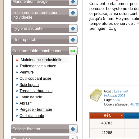
Manutention levage
Convient parfaitement pour 
poreuse. Le système de dép
Equipement de protection
et précise, ainsi qu'un con
individuelle
jusqu'à 5 mm. Polymérisati
températures de service : -4
Hygiène sécurité
Seringue : 11 g
Électroportatif
Consommable maintenance
Maintenance industrielle
Traitement de surface
Peinture
Outil coupant acier
Scie trépan
Trépan carbure sds
Nom :
Essentiel
Industrie 2023
Lame de scie
Page :
536
Abrasif
Code catalogue :
4078
Perçage - burinage
Réf.
Outil diamanté
40783
Collage fixation
41288