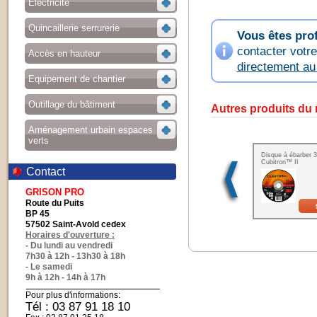
Electricité
Quincaillerie serrurerie
Vous êtes pro
contacter votr
Accès en hauteur
directement a
Equipement de chantier
Outillage du bâtiment
Autres produits du
Aménagement urbain espaces
verts
Disque à ébarber 
Cubitron™ II
Contact
GRISON PRO
Route du Puits
BP 45
57502 Saint-Avold cedex
Horaires d'ouverture :
- Du lundi au vendredi
7h30 à 12h - 13h30 à 18h
- Le samedi
9h à 12h - 14h à 17h
Pour plus d'informations:
Tél : 03 87 91 18 10