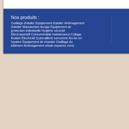
Nos produits :
Outillage d'atelier
Equipement d'atelier
Aménagement
d'atelier
Manutention levage
Equipement de
protection individuelle
Hygiène sécurité
Électroportatif
Consommable maintenance
Collage
fixation
Electricité
Quincaillerie serrurerie
Accès en
hauteur
Equipement de chantier
Outillage du
bâtiment
Aménagement urbain espaces verts