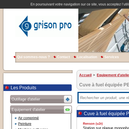
En poursuivant votre navigation sur ce site, vous acceptez l’util
Qui sommes-nous ?
Contact
Localisation
Services
Accueil
>
Equipement d'atelie
Cuve à fuel équipée P
Les Produits
Outillage d'atelier
Equipement d'atelier
Cuve à fuel équipée
Air comprimé
Peinture
Renson (u2r)
Station sur plaque monophas