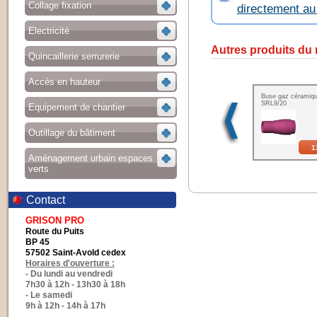
Collage fixation
directement a
Electricité
Autres produits du
Quincaillerie serrurerie
Accès en hauteur
Buse gaz céramiq
SRL9/20
Equipement de chantier
Outillage du bâtiment
1
Aménagement urbain espaces
verts
Contact
GRISON PRO
Route du Puits
BP 45
57502 Saint-Avold cedex
Horaires d'ouverture :
- Du lundi au vendredi
7h30 à 12h - 13h30 à 18h
- Le samedi
9h à 12h - 14h à 17h