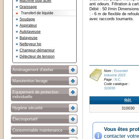
Machine outil acier
anti odeurs. Filtration à ca
Graissage
Débit : 50 l/min Dimension
Transfert de liquide
: - 6 m de flexible de refou
avec raccords tournants.
Soudage
Aspirateur
Autolaveuse
Balayeuse
Nettoyeur hp
Chargeur-démarreur
Détecteur de tension
Aménagement d'atelier
Nom :
Essentiel
Industrie 2023
Page :
N.C.
Manutention levage
Code catalogue :
310030
Equipement de protection
individuelle
Réf.
Hygiène sécurité
310030
Électroportatif
Vous êtes pro
Consommable maintenance
contacter votr