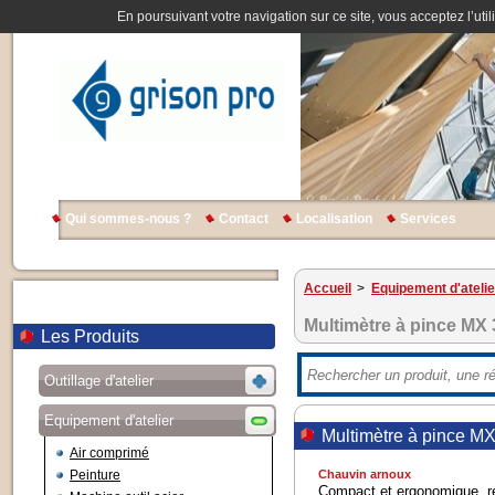
En poursuivant votre navigation sur ce site, vous acceptez l’util
Qui sommes-nous ?
Contact
Localisation
Services
Accueil
>
Equipement d'atelie
Multimètre à pince MX
Les Produits
Outillage d'atelier
Equipement d'atelier
Multimètre à pince M
Air comprimé
Peinture
Chauvin arnoux
Compact et ergonomique, r