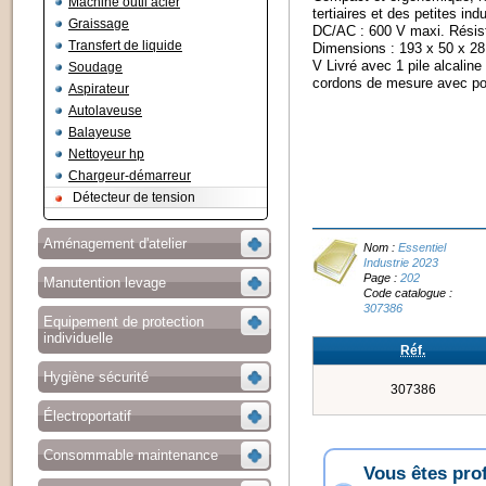
Machine outil acier
tertiaires et des petites in
Graissage
DC/AC : 600 V maxi. Résis
Transfert de liquide
Dimensions : 193 x 50 x 28
V Livré avec 1 pile alcaline
Soudage
cordons de mesure avec po
Aspirateur
Autolaveuse
Balayeuse
Nettoyeur hp
Chargeur-démarreur
Détecteur de tension
Aménagement d'atelier
Nom :
Essentiel
Industrie 2023
Page :
202
Manutention levage
Code catalogue :
307386
Equipement de protection
individuelle
Réf.
Hygiène sécurité
307386
Électroportatif
Consommable maintenance
Vous êtes pro