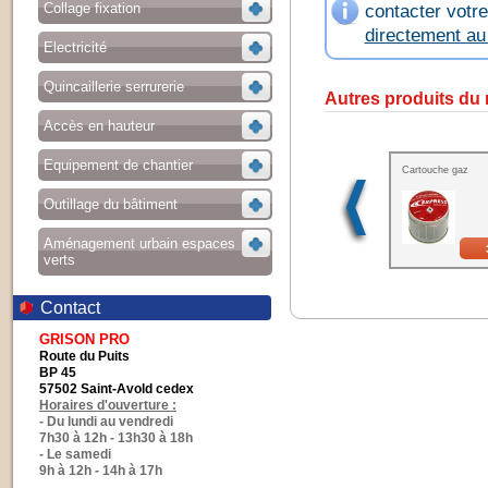
contacter votr
Collage fixation
directement a
Electricité
Quincaillerie serrurerie
Autres produits du
Accès en hauteur
Equipement de chantier
Cartouche gaz
Outillage du bâtiment
Aménagement urbain espaces
verts
Contact
GRISON PRO
Route du Puits
BP 45
57502 Saint-Avold cedex
Horaires d'ouverture :
- Du lundi au vendredi
7h30 à 12h - 13h30 à 18h
- Le samedi
9h à 12h - 14h à 17h