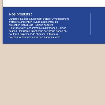
Nos produits :
Outillage d'atelier
Equipement d'atelier
Aménagement
d'atelier
Manutention levage
Equipement de
protection individuelle
Hygiène sécurité
Électroportatif
Consommable maintenance
Collage
fixation
Electricité
Quincaillerie serrurerie
Accès en
hauteur
Equipement de chantier
Outillage du
bâtiment
Aménagement urbain espaces verts