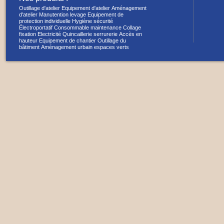
Outillage d'atelier
Equipement d'atelier
Aménagement
d'atelier
Manutention levage
Equipement de
protection individuelle
Hygiène sécurité
Électroportatif
Consommable maintenance
Collage
fixation
Electricité
Quincaillerie serrurerie
Accès en
hauteur
Equipement de chantier
Outillage du
bâtiment
Aménagement urbain espaces verts