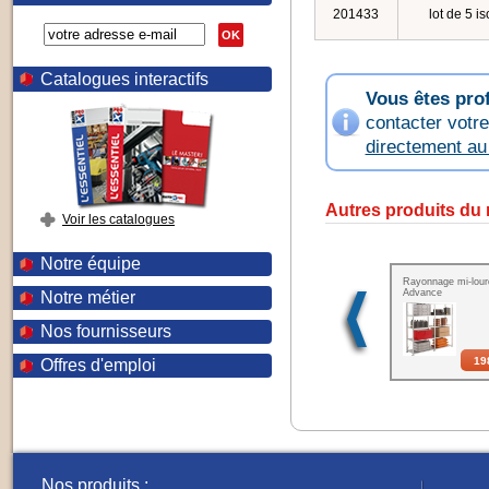
201433
lot de 5 i
OK
Catalogues interactifs
Vous êtes pro
contacter votr
directement a
Autres produits du
Voir les catalogues
Notre équipe
Rayonnage mi-lour
Advance
Notre métier
Nos fournisseurs
19
Offres d'emploi
Nos produits :