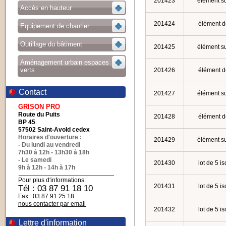
201423
élément su
Accès en hauteur
201424
élément d
Equipement de chantier
Outillage du bâtiment
201425
élément su
Aménagement urbain espaces
verts
201426
élément d
Contact
201427
élément su
GRISON PRO
Route du Puits
201428
élément d
BP 45
57502 Saint-Avold cedex
Horaires d'ouverture :
201429
élément su
- Du lundi au vendredi
7h30 à 12h - 13h30 à 18h
- Le samedi
201430
lot de 5 i
9h à 12h - 14h à 17h
Pour plus d'informations:
201431
lot de 5 i
Tél : 03 87 91 18 10
Fax : 03 87 91 25 18
nous contacter par email
201432
lot de 5 i
Lettre d'information