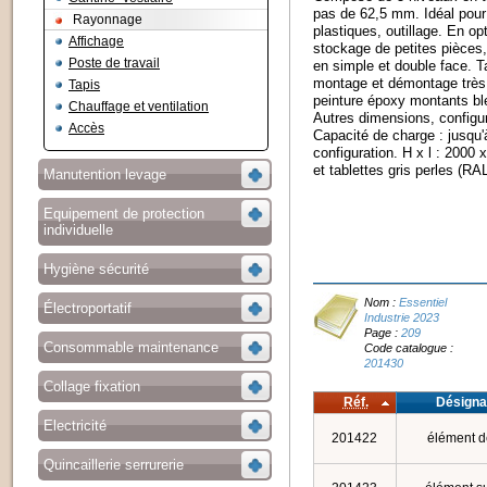
pas de 62,5 mm. Idéal pour
Rayonnage
plastiques, outillage. En op
Affichage
stockage de petites pièces,
Poste de travail
en simple et double face. T
montage et démontage très ra
Tapis
peinture époxy montants ble
Chauffage et ventilation
Autres dimensions, configura
Accès
Capacité de charge : jusqu'
configuration. H x l : 2000
et tablettes gris perles (RA
Manutention levage
Equipement de protection
individuelle
Hygiène sécurité
Nom :
Essentiel
Électroportatif
Industrie 2023
Page :
209
Consommable maintenance
Code catalogue :
201430
Collage fixation
Réf.
Désigna
Electricité
201422
élément d
Quincaillerie serrurerie