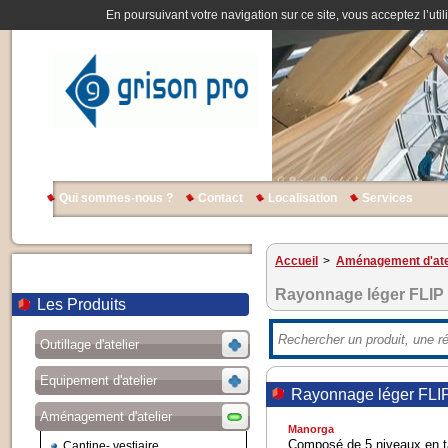
En poursuivant votre navigation sur ce site, vous acceptez l’util
Qui sommes-nous ?
Contact
Localisation
Services
Accueil
>
Aménagement d'ate
Rayonnage léger FLIP
Les Produits
Outillage d'atelier
Equipement d'atelier
Rayonnage léger FLI
Aménagement d'atelier
Manorga
Composé de 5 niveaux en ta
Cantine- vestiaire