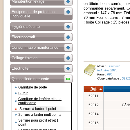
Manutention levage
en têtière bouts carrés, ino
commander séparément. Con
Equipement de protection
embouti : 147 x 78 mm Têti
individuelle
70 mm Fouillot carré : 7 mm
: boite Colisage : 25 pièces
Hygiène sécurité
Électroportatif
Consommable maintenance
Collage fixation
Nom :
Essentiel
Electricité
Industrie 2023
Page :
696
Code catalogue :
5291
Quincaillerie serrurerie
Garniture de porte
Réf.
Butoir
52911
Garniture de fenêtre et baie
coulissante
52912
Gâch
Serrure à larder 1 point
52914
Serrure à larder multipoints
Serrure pour profil étroit 1
52915
point