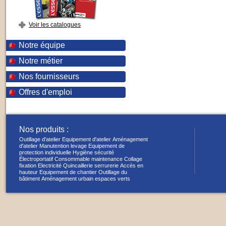
Voir les catalogues
Notre équipe
Notre métier
Nos fournisseurs
Offres d'emploi
Nos produits :
Outillage d'atelier
Equipement d'atelier
Aménagement
d'atelier
Manutention levage
Equipement de
protection individuelle
Hygiène sécurité
Électroportatif
Consommable maintenance
Collage
fixation
Electricité
Quincaillerie serrurerie
Accès en
hauteur
Equipement de chantier
Outillage du
bâtiment
Aménagement urbain espaces verts