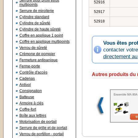
Serrure pour profil étroit
52916
multipoints
Serrure de miroiterie
52917
Cylindre standard
52918
Cylindre de sûreté
Cylindre de haute sûreté
Coffre en applique 1 point
Coffre en applique multipoints
Vous êtes pro
Verrou de sûreté
contacter votr
Crémone de pompier
directement a
Fermeture antipanique
Ferme-porte
Contrôle d'accès
Autres produits du
Cadenas
Antivol
Consignation
Ensemble MA 80A
Batteuse
Armoire à clés
Coffre-fort
Boîte aux lettres
5
Motorisation de portail
Serrure de grille et de portail
Verrou de portillon - portail