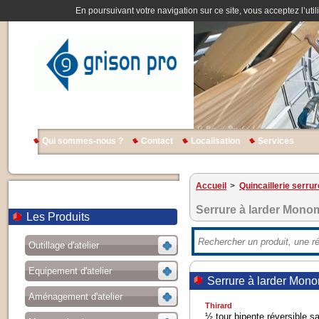
En poursuivant votre navigation sur ce site, vous acceptez l’util
Qui sommes-nous ?
Contact
Localisation
Services
Accueil
>
Quincaillerie serrur
Serrure à larder Mon
Les Produits
Outillage d'atelier
Equipement d'atelier
Serrure à larder Mon
Aménagement d'atelier
Thirard
½ tour bipente réversible