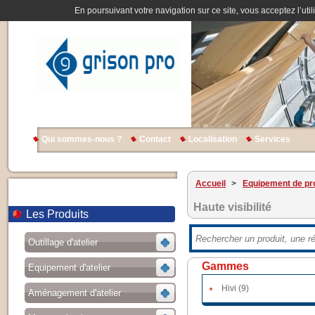
En poursuivant votre navigation sur ce site, vous acceptez l’util
Qui sommes-nous ?
Contact
Localisation
Services
Accueil
>
Equipement de pro
Haute visibilité
Les Produits
Outillage d'atelier
Gammes
Equipement d'atelier
Hivi (9)
Aménagement d'atelier