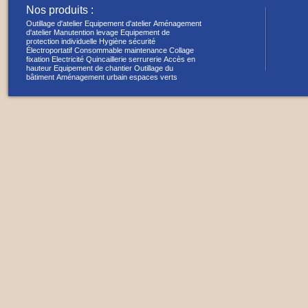
Nos produits :
Outillage d'atelier
Equipement d'atelier
Aménagement
d'atelier
Manutention levage
Equipement de
protection individuelle
Hygiène sécurité
Électroportatif
Consommable maintenance
Collage
fixation
Electricité
Quincaillerie serrurerie
Accès en
hauteur
Equipement de chantier
Outillage du
bâtiment
Aménagement urbain espaces verts