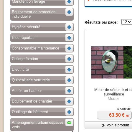
Passe-câbles et ralentis
Manutention levage
Equipement de protection
individuelle
Résultats par page :
Hygiène sécurité
Électroportatif
Consommable maintenance
Collage fixation
Electricité
Quincaillerie serrurerie
Miroir de sécurité et d
Accès en hauteur
surveillance
Mottez
Equipement de chantier
A partir de
Outillage du bâtiment
63,50 €
HT
Aménagement urbain espaces
Voir le produit
verts