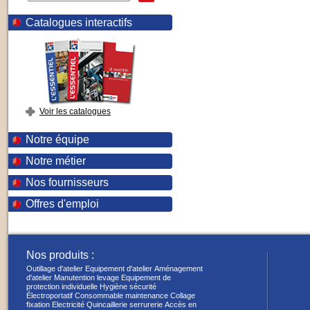
Catalogues interactifs
Voir les catalogues
Notre équipe
Notre métier
Nos fournisseurs
Offres d'emploi
Nos produits :
Outillage d'atelier
Equipement d'atelier
Aménagement
d'atelier
Manutention levage
Equipement de
protection individuelle
Hygiène sécurité
Électroportatif
Consommable maintenance
Collage
fixation
Electricité
Quincaillerie serrurerie
Accès en