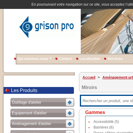
En poursuivant votre navigation sur ce site, vous acceptez l’util
Qui sommes-nous ?
Contact
Localisation
Services
Accueil
>
Aménagement urb
Miroirs
Les Produits
Outillage d'atelier
Gammes
Equipement d'atelier
Accessibilité (5)
Aménagement d'atelier
Barrières (6)