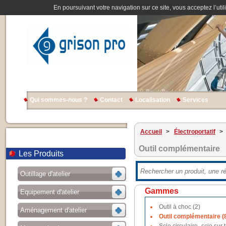
En poursuivant votre navigation sur ce site, vous acceptez l’util
Qui sommes-nous ?
Contact
Localisation
Services
Accueil
>
Électroportatif
>
Outil complémentaire
Les Produits
Outillage d'atelier
Gammes
Equipement d'atelier
Outil à choc (2)
Aménagement d'atelier
Outil complémentaire (