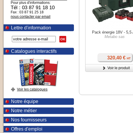
Pour plus d'informations:
Tél : 03 87 91 18 10
Fax : 03 87 91 25 18
nous contacter par email
Lettre d'information
Pack énergie 18V - 5,5
Metabo sas
OK
Catalogues interactifs
320,40 €
HT
Voir le produit
Voir les catalogues
Notre équipe
Notre métier
Nos fournisseurs
Offres d'emploi