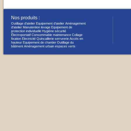
Nos produits :
Outillage d'atelier
Equipement d'atelier
Aménagement
d'atelier
Manutention levage
Equipement de
protection individuelle
Hygiène sécurité
Électroportatif
Consommable maintenance
Collage
fixation
Electricité
Quincaillerie serrurerie
Accès en
hauteur
Equipement de chantier
Outillage du
bâtiment
Aménagement urbain espaces verts