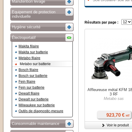
Scie circulaire- scie sur 
Manutention levage
Equipement de protection
individuelle
Résultats par page :
Hygiène sécurité
Électroportatif
Makita filaire
Makita sur batterie
Metabo filaire
Metabo sur batterie
Bosch filaire
Bosch sur batterie
Fein filaire
Fein sur batterie
Affleureuse métal KFM 1
Dewalt filaire
3 RF
Metabo sas
Dewalt sur batterie
Milwaukee sur batterie
Outils de diagnostic-mesure
923,70 €
HT
Consommable maintenance
Voir le produit