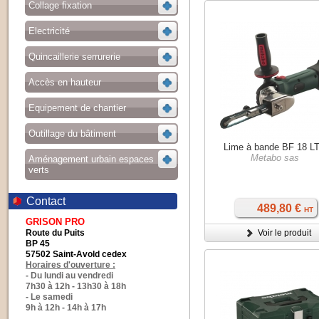
Collage fixation
Electricité
Quincaillerie serrurerie
Accès en hauteur
Equipement de chantier
Outillage du bâtiment
Lime à bande BF 18 L
Metabo sas
Aménagement urbain espaces
verts
Contact
489,80 €
HT
GRISON PRO
Route du Puits
Voir le produit
BP 45
57502 Saint-Avold cedex
Horaires d'ouverture :
- Du lundi au vendredi
7h30 à 12h - 13h30 à 18h
- Le samedi
9h à 12h - 14h à 17h