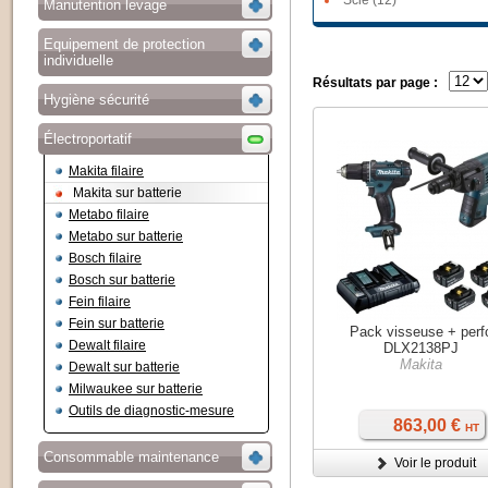
Scie (12)
Manutention levage
Equipement de protection
individuelle
Résultats par page :
Hygiène sécurité
Électroportatif
Makita filaire
Makita sur batterie
Metabo filaire
Metabo sur batterie
Bosch filaire
Bosch sur batterie
Fein filaire
Fein sur batterie
Pack visseuse + perf
Dewalt filaire
DLX2138PJ
Makita
Dewalt sur batterie
Milwaukee sur batterie
Outils de diagnostic-mesure
863,00 €
HT
Consommable maintenance
Voir le produit