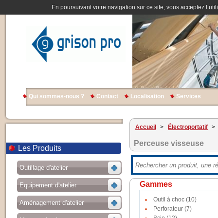
En poursuivant votre navigation sur ce site, vous acceptez l’util
Qui sommes-nous ?
Contact
Localisation
Services
Accueil
>
Électroportatif
>
Perceuse visseuse
Les Produits
Outillage d'atelier
Gammes
Equipement d'atelier
Outil à choc (10)
Aménagement d'atelier
Perforateur (7)