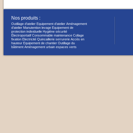
Nos produits :
Outillage d'atelier
Equipement d'atelier
Aménagement
d'atelier
Manutention levage
Equipement de
protection individuelle
Hygiène sécurité
Électroportatif
Consommable maintenance
Collage
fixation
Electricité
Quincaillerie serrurerie
Accès en
hauteur
Equipement de chantier
Outillage du
bâtiment
Aménagement urbain espaces verts