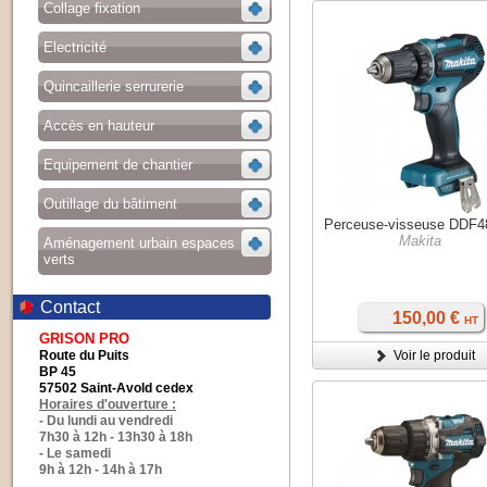
Collage fixation
Electricité
Quincaillerie serrurerie
Accès en hauteur
Equipement de chantier
Outillage du bâtiment
Perceuse-visseuse DDF4
Makita
Aménagement urbain espaces
verts
Contact
150,00 €
HT
GRISON PRO
Route du Puits
Voir le produit
BP 45
57502 Saint-Avold cedex
Horaires d'ouverture :
- Du lundi au vendredi
7h30 à 12h - 13h30 à 18h
- Le samedi
9h à 12h - 14h à 17h